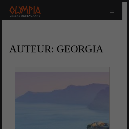
Ga
naar
de
inhoud
AUTEUR:
GEORGIA