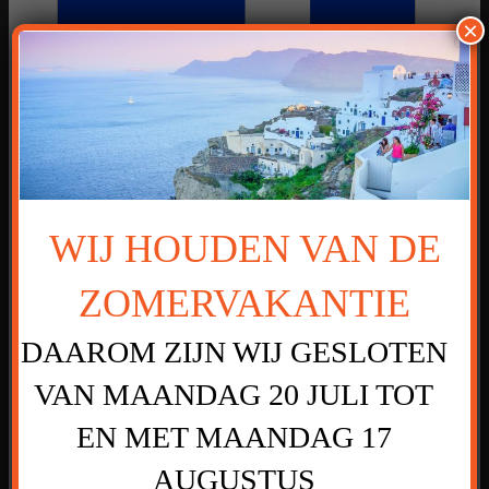
×
WIJ HOUDEN VAN DE
VOLG ONS OOK
ZOMERVAKANTIE
OP FACEBOOK
DAAROM ZIJN WIJ GESLOTEN
VOOR WEEK
VAN MAANDAG 20 JULI TOT
MENU’S EN
EN MET MAANDAG 17
MEER
AUGUSTUS